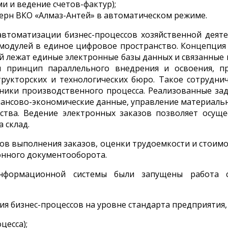
и и ведение счетов-фактур);
ерн ВКО «Алмаз-Антей» в автоматическом режиме.
втоматизации бизнес-процессов хозяйственной деятел
модулей в единое цифровое пространство. Концепци
й лежат единые электронные базы данных и связанные
я принцип параллельного внедрения и освоения, 
рукторских и технологических бюро. Такое сотрудни
тники производственного процесса. Реализованные з
инансово-экономические данные, управление материаль
ства. Ведение электронных заказов позволяет осуще
 склад.
в выполнения заказов, оценки трудоемкости и стоимо
онного документооборота.
нформационной системы были запущены работа 
ия бизнес-процессов на уровне стандарта предприятия,
цесса);