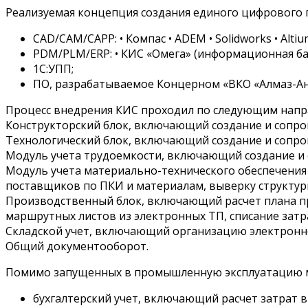
Реализуемая концепция создания единого цифрового 
CAD/CAM/CAPP: • Компас • ADEM • Solidworks • Altiu
PDM/PLM/ERP: • КИС «Омега» (информационная ба
1С:УПП;
ПО, разрабатываемое Концерном «ВКО «Алмаз-Анте
Процесс внедрения КИС проходил по следующим напр
Конструкторский блок, включающий создание и сопро
Технологический блок, включающий создание и сопр
Модуль учета трудоемкости, включающий создание и
Модуль учета материально-технического обеспечени
поставщиков по ПКИ и материалам, выверку структур
Производственный блок, включающий расчет плана пр
маршрутных листов из электронных ТП, списание затр
Складской учет, включающий организацию электронн
Общий документооборот.
Помимо запущенных в промышленную эксплуатацию мо
бухгалтерский учет, включающий расчет затрат в