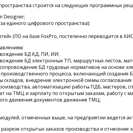
пространства строится на следующих программных реш
m Designer;
за единого цифрового пространства);
й» (ПО на базе FoxPro, постепенно переводится в КИС
авлениям:
вождение БД КД, ПИ, ИИ;
овождение БД электронных ТП, маршрутных листов, ма
 сопровождение БД трудовых нормативов на основе эл
я производственного процесса, включающий создание 
ы складов, внедрение электронной схемы согласования
оизводства, автоматизацию работы ПДБ, мастеров, сп
ат на ТМЦ и зарплату по открытым заказам, работу с 
ого движения документов движения ТМЦ;
дулей, отмеченных выше, на предприятии ведется ак
 разрезе открытых заказов производства и отнесение за