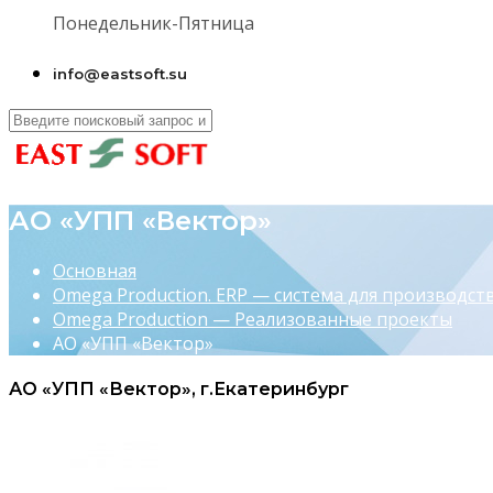
Понедельник-Пятница
info@eastsoft.su
АО «УПП «Вектор»
Основная
Omega Production. ERP — система для производств
Omega Production — Реализованные проекты
АО «УПП «Вектор»
АО «УПП «Вектор», г.Екатеринбург